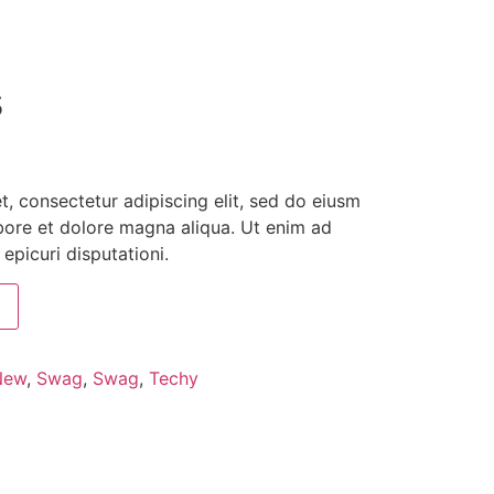
s
, consectetur adipiscing elit, sed do eiusm
bore et dolore magna aliqua. Ut enim ad
epicuri disputationi.
New
,
Swag
,
Swag
,
Techy