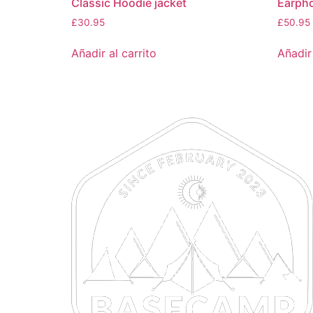
Classic Hoodie jacket
Earph
£
30.95
£
50.95
Añadir al carrito
Añadir 